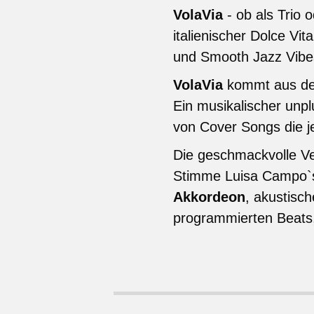
VolaVia
- ob als Trio 
italienischer Dolce Vi
und Smooth Jazz Vib
VolaVia
kommt aus dem
Ein musikalischer unp
von Cover Songs die j
Die geschmackvolle V
Stimme Luisa Campo`
Akkordeon
, akustisc
programmierten Beats, 