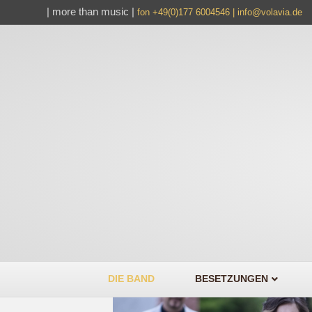
| more than music |
fon +49(0)177 6004546 |
info@volavia.de
Band
DIE BAND
BESETZUNGEN