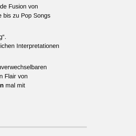
rnde Fusion von
se bis zu Pop Songs
g“.
ichen Interpretationen
nverwechselbaren
n Flair von
on
mal mit