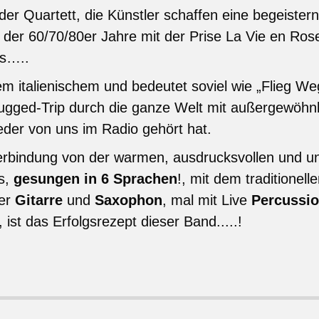
oder Quartett, die Künstler schaffen eine begeiste
ta der 60/70/80er Jahre mit der Prise La Vie en Ro
es…..
 italienischem und bedeutet soviel wie „Flieg We
lugged-Trip durch die ganze Welt mit außergewöhnl
eder von uns im Radio gehört hat.
erbindung von der warmen, ausdrucksvollen und u
s,
gesungen in 6 Sprachen
!, mit dem traditionelle
her
Gitarre
und
Saxophon
, mal mit Live
Percussi
ist das Erfolgsrezept dieser Band.....!